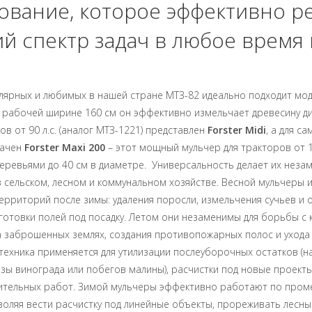
ование, которое эффективно р
й спектр задач в любое время 
лярных и любимых в нашей стране МТЗ-82 идеально подходит мо
 рабочей ширине 160 см он эффективно измельчает древесину д
ов от 90 л.с. (аналог МТЗ-1221) представлен
Forster Midi
, а для с
начен
Forster Maxi 200
– этот мощный мульчер для тракторов от 15
деревьями до 40 см в диаметре. Универсальность делает их нез
сельском, лесном и коммунальном хозяйстве. Весной мульчеры 
территорий после зимы: удаления поросли, измельчения сучьев и 
готовки полей под посадку. Летом они незаменимы для борьбы с 
 заброшенных землях, создания противопожарных полос и ухода
техника применяется для утилизации послеуборочных остатков (н
зы винограда или побегов малины), расчистки под новые проекты
ительных работ. Зимой мульчеры эффективно работают по про
воляя вести расчистку под линейные объекты, прореживать лесны