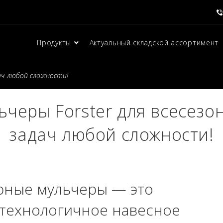
Продукты
Актуальный складской ассортимент
дач любой сложности!
ьчеры Forster для всесезо
задач любой сложности!
рные мульчеры — это
технологичное навесное