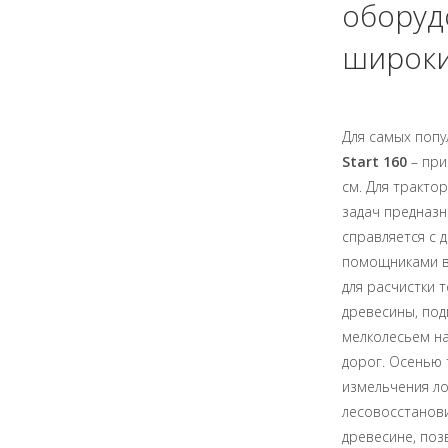
оборуд
широки
Для самых попу
Start 160
– при
см. Для трактор
задач предназ
справляется с 
помощниками в 
для расчистки 
древесины, под
мелколесьем на
дорог. Осенью 
измельчения ло
лесовосстанов
древесине, поз