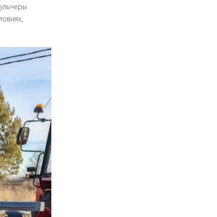
мульчеры
ловиях,