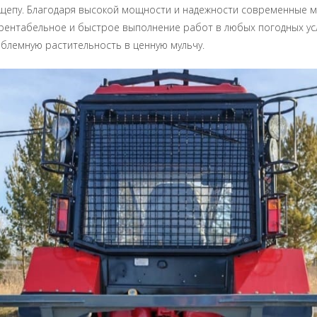
 щепу. Благодаря высокой мощности и надежности современные 
рентабельное и быстрое выполнение работ в любых погодных ус
блемную растительность в ценную мульчу.