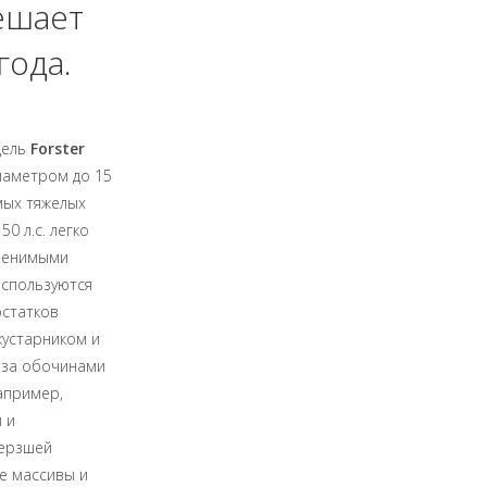
ешает
года.
дель
Forster
иаметром до 15
амых тяжелых
0 л.с. легко
аменимыми
используются
остатков
кустарником и
 за обочинами
апример,
 и
мерзшей
е массивы и