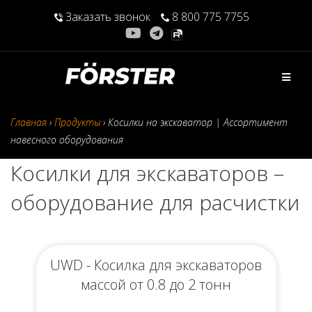
Перейти
Заказать звонок
8 800 775 7755
к
содержимому
Главная
›
Продукты
›
Косилки на экскаватор | Ассортимент
навесного оборудования
Косилки для экскаваторов –
оборудование для расчистки
UWD - Косилка для экскаваторов
массой от 0.8 до 2 тонн