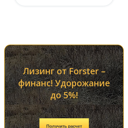
Лизинг от Forster –
финанс! Удорожание
до 5%!
Получить расчет