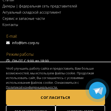
Дилеры | федеральная сеть представителей
Актуальный складской ассортимент
Сервис и запасные части
Контакты
E-mail:
info@bm-corp.ru
Режим работы:
ПН-ПТ С 9:00 до 18:00
Чтоб улучшить работу сайта и предоставить Вам больше
Адрес:
возможностей, мы используем файлы cookie. Продолжая
использовать сайт, Вы соглашаетесь с условиями
150999 г. Ярославль,
использования файлов cookie. Ознакомиться с
Волжская набережная, д. 4
Политикой конфиденциальности.
Телефон:
СОГЛАСИТЬСЯ
8 800 775 7755