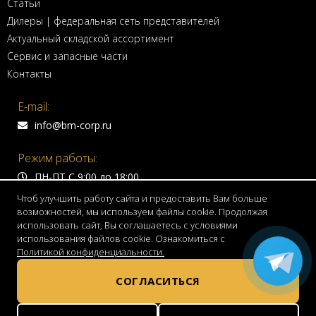
Статьи
Дилеры | федеральная сеть представителей
Актуальный складской ассортимент
Сервис и запасные части
Контакты
E-mail:
info@bm-corp.ru
Режим работы:
ПН-ПТ С 9:00 до 18:00
Чтоб улучшить работу сайта и предоставить Вам больше
Адрес:
возможностей, мы используем файлы cookie. Продолжая
использовать сайт, Вы соглашаетесь с условиями
150999 г. Ярославль,
использования файлов cookie. Ознакомиться с
Волжская набережная, д. 4
Политикой конфиденциальности.
Телефон:
СОГЛАСИТЬСЯ
8 800 775 7755