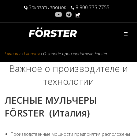
Перейти
Заказать звонок
8 800 775 7755
к
содержимому
Главная
›
Главная
›
О заводе-производителе Forster
Важное о производителе и
технологии
ЛЕСНЫЕ МУЛЬЧЕРЫ
FÖRSTER (Италия)
Производственные мощности предприятия расположены